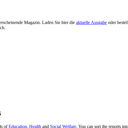
h erscheinende Magazin. Laden Sie hier die
aktuelle Ausgabe
oder bestel
ich.
s
ds of
Education
,
Health
and
Social Welfare
. You can sort the reports int