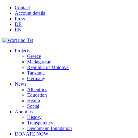
Contact
Account details
Press
DE
EN
Projects
Greece
Madagascar
Republic of Moldova
Tanzania
Germany
News
All entries
Education
Health
Social
About us
History
Transparency
Deichmann foundation
DONATE NOW