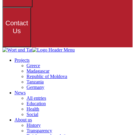
Contact
Us
Projects
Greece
Madagascar
Republic of Moldova
Tanzania
Germany
News
All entries
Education
Health
Social
About us
History
Transparency