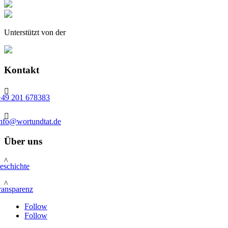
Unterstützt von der
Kontakt

+49 201 678383

info@wortundtat.de
Über uns
^
eschichte
^
ransparenz
Follow
Follow