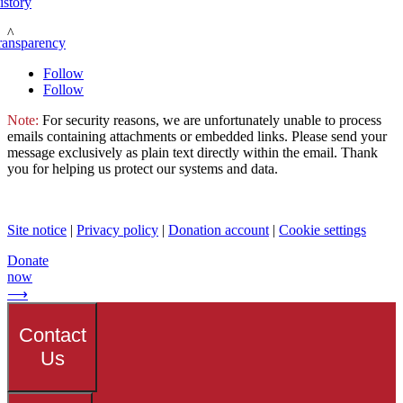
istory
^
ransparency
Follow
Follow
Note:
For security reasons, we are unfortunately unable to process
emails containing attachments or embedded links. Please send your
message exclusively as plain text directly within the email. Thank
you for helping us protect our systems and data.
Site notice
|
Privacy policy
|
Donation account
|
Cookie settings
Donate
now
⟶
Contact
Us