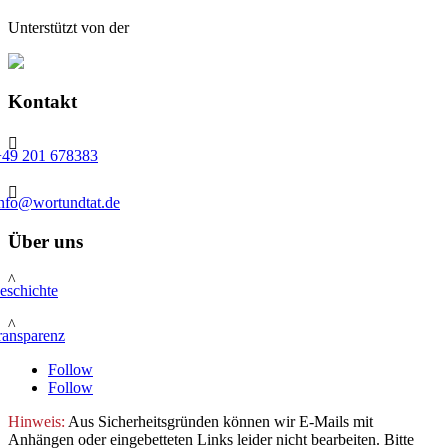
Unterstützt von der
Kontakt

+49 201 678383

info@wortundtat.de
Über uns
^
eschichte
^
ransparenz
Follow
Follow
Hinweis:
Aus Sicherheitsgründen können wir E-Mails mit
Anhängen oder eingebetteten Links leider nicht bearbeiten. Bitte