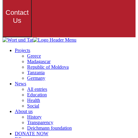
Contact
Us
Projects
Greece
Madagascar
Republic of Moldova
Tanzania
Germany
News
All entries
Education
Health
Social
About us
History
Transparency
Deichmann foundation
DONATE NOW