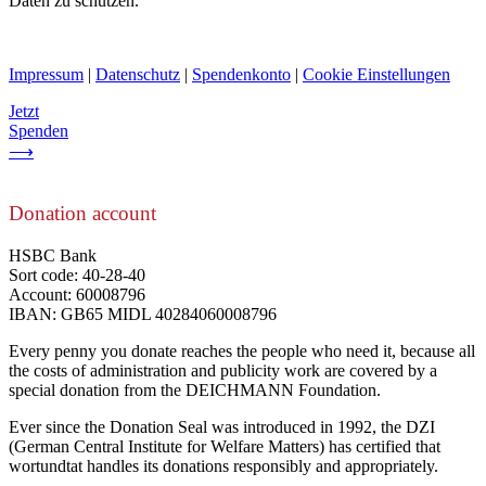
Daten zu schützen.
Impressum
|
Datenschutz
|
Spendenkonto
|
Cookie Einstellungen
Jetzt
Spenden
⟶
Donation account
HSBC Bank
Sort code: 40-28-40
Account: 60008796
IBAN: GB65 MIDL 40284060008796
Every penny you donate reaches the people who need it, because all
the costs of administration and publicity work are covered by a
special donation from the DEICHMANN Foundation.
Ever since the Donation Seal was introduced in 1992, the DZI
(German Central Institute for Welfare Matters) has certified that
wortundtat handles its donations responsibly and appropriately.