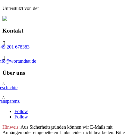
Unterstützt von der
Kontakt

+49 201 678383

info@wortundtat.de
Über uns
^
eschichte
^
ransparenz
Follow
Follow
Hinweis:
Aus Sicherheitsgründen können wir E-Mails mit
Anhängen oder eingebetteten Links leider nicht bearbeiten. Bitte