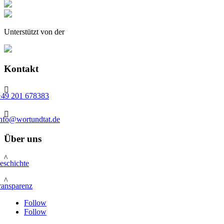
Unterstützt von der
Kontakt

+49 201 678383

info@wortundtat.de
Über uns
^
eschichte
^
ransparenz
Follow
Follow