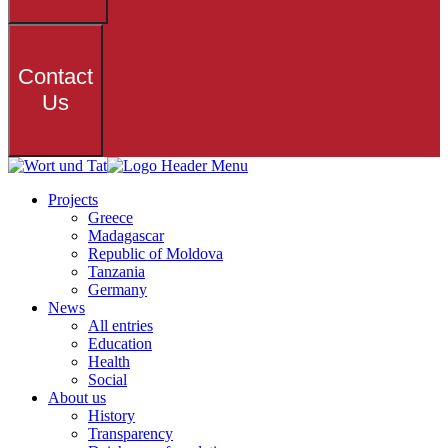
Contact
Us
Projects
Greece
Madagascar
Republic of Moldova
Tanzania
Germany
News
All entries
Education
Health
Social
About us
History
Transparency