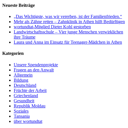
Neueste Beiträge
„Das Wichtigste, was wir vererben, ist der Familienfrieden.“
Mehr als Zähne retten – Zahnklinik in Athen hilft Bedürftigen
wortundtat-Mitglied Dieter Kohl gestorben
Landwirtschaftsschule – Vier junge Menschen verwirklichen
ihre Träume
Laura und Anna im Einsatz für Teenager-Mädchen in Athen
Kategorien
Unsere Spendenprojekte
Fragen an den Anwalt
Allgemein
Bildung
Deutschland
Früchte der Arbeit
Griechenland
Gesundheit
Republik Moldau
Soziales
Tansania
über wortundtat