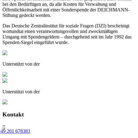
bei den Bedürftigen an, da alle Kosten für Verwaltung und
Öffentlichkeitsarbeit mit einer Sonderspende der DEICHMANN-
Stiftung gedeckt werden.
Das Deutsche Zentralinstitut für soziale Fragen (DZI) bescheinigt
wortundtat einen verantwortungsvollen und zweckmäßigen
Umgang mit Spendengeldern – durchgehend seit im Jahr 1992 das
Spenden-Siegel eingeführt wurde.
Unterstützt von der
Unterstützt von der
Kontakt

+49 201 678383