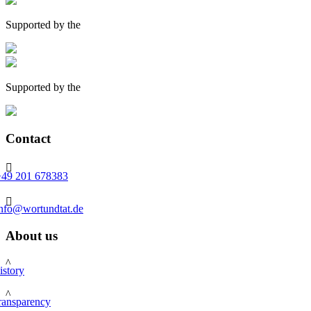
Supported by the
Supported by the
Contact

+49 201 678383

info@wortundtat.de
About us
^
istory
^
ransparency