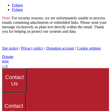
Folgen
Folgen
Note:
For security reasons, we are unfortunately unable to process
emails containing attachments or embedded links. Please send your
message exclusively as plain text directly within the email. Thank
you for helping us protect our systems and data.
Site notice
|
Privacy policy
|
Donation account
|
Cookie settings
Donate
now
⟶
Contact
Us
Contact