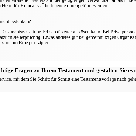
en erbitterten Widerstand der geldgierigen Verwandtschaft als Erbe ei
em Heim für Holocaust-Überlebende durchgeführt werden.
tament bedenken?
e Testamentsgestaltung Erbschaftsteuer auslösen kann. Bei Privatpersone
lich steuerpflichtig. Etwas anderes gilt bei gemeinnützigen Organisati
zamt am Erbe partizipiert.
chtige Fragen zu Ihrem Testament und gestalten Sie es
rvice, mit dem Sie Schritt für Schritt eine Testamentsvorlage nach gel