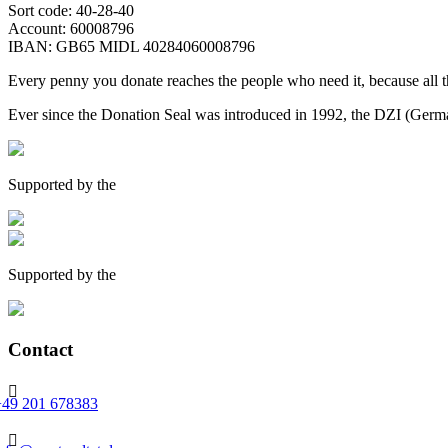
Sort code: 40-28-40
Account: 60008796
IBAN: GB65 MIDL 40284060008796
Every penny you donate reaches the people who need it, because all
Ever since the Donation Seal was introduced in 1992, the DZI (German 
Supported by the
Supported by the
Contact

+49 201 678383
