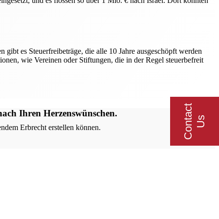
ngesetzt, und es flossen so über 1 Mio. € nach Israel. Dort konnten
n gibt es Steuerfreibeträge, die alle 10 Jahre ausgeschöpft werden
onen, wie Vereinen oder Stiftungen, die in der Regel steuerbefreit
C
o
n
t
a
c
t
U
 nach Ihren Herzenswünschen.
s
tendem Erbrecht erstellen können.