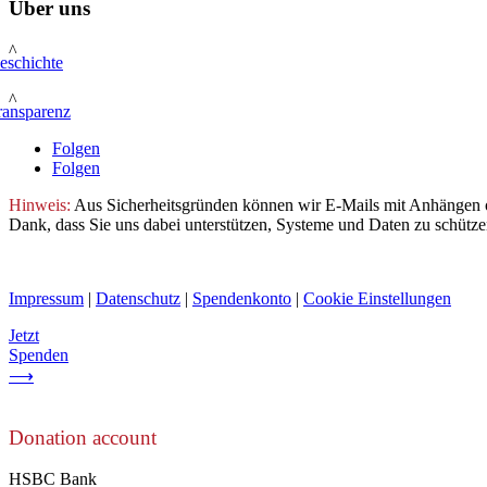
Über uns
^
eschichte
^
ransparenz
Folgen
Folgen
Hinweis:
Aus Sicherheitsgründen können wir E-Mails mit Anhängen oder
Dank, dass Sie uns dabei unterstützen, Systeme und Daten zu schütze
Impressum
|
Datenschutz
|
Spendenkonto
|
Cookie Einstellungen
Jetzt
Spenden
⟶
Donation account
HSBC Bank