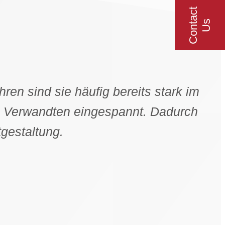
C
o
n
t
a
c
t
U
s
hren sind sie häufig bereits stark im
n Verwandten eingespannt. Dadurch
­gestaltung.