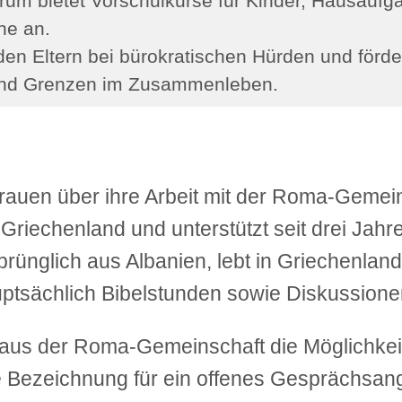
um bietet Vorschulkurse für Kinder, Hausauf­ga
ne an.
n den Eltern bei bürokratischen Hürden und för
 und Grenzen im Zusammen­leben.
Frauen über ihre Arbeit mit der Roma-Gemei
riechenland und unterstützt seit drei Jahr
ünglich aus Albanien, lebt in Griechenland 
 hauptsächlich Bibelstunden sowie Diskussio
aus der Roma-Gemeinschaft die Möglichkei
 Bezeichnung für ein offenes Gesprächsangeb