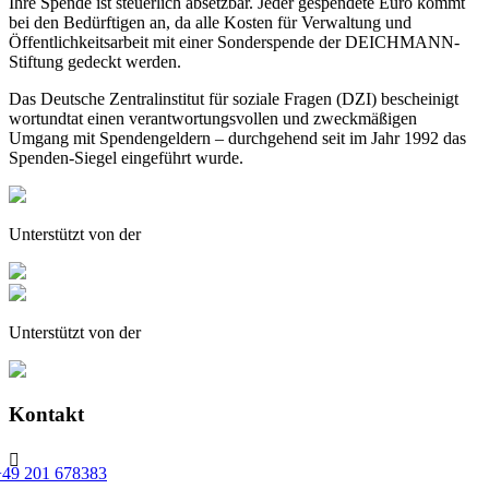
Ihre Spende ist steuerlich absetzbar. Jeder gespendete Euro kommt
bei den Bedürftigen an, da alle Kosten für Verwaltung und
Öffentlichkeitsarbeit mit einer Sonderspende der DEICHMANN-
Stiftung gedeckt werden.
Das Deutsche Zentralinstitut für soziale Fragen (DZI) bescheinigt
wortundtat einen verantwortungsvollen und zweckmäßigen
Umgang mit Spendengeldern – durchgehend seit im Jahr 1992 das
Spenden-Siegel eingeführt wurde.
Unterstützt von der
Unterstützt von der
Kontakt

+49 201 678383