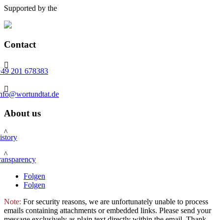
Supported by the
Contact

+49 201 678383

info@wortundtat.de
About us
^
istory
^
ransparency
Folgen
Folgen
Note:
For security reasons, we are unfortunately unable to process
emails containing attachments or embedded links. Please send your
message exclusively as plain text directly within the email. Thank