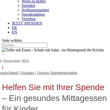
Wege zu helfen
Spenden
Hoffnungspartner
Spendenaktion
Vererben
JETZT SPENDEN
DE
EN
Seite wählen

8. Dezember 2021
l
eutschland
|
Soziales
|
Unsere Spendenprojekte
Helfen Sie mit Ihrer Spende
– Ein gesundes Mittagessen
für Kinder