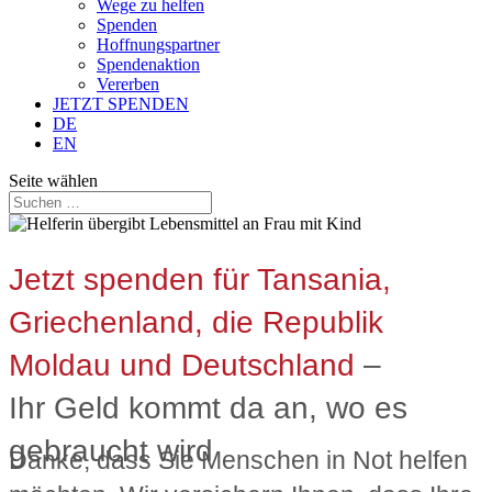
Wege zu helfen
Spenden
Hoffnungspartner
Spendenaktion
Vererben
JETZT SPENDEN
DE
EN
Seite wählen
Jetzt spenden für Tansania,
Griechenland, die Republik
Moldau und Deutschland
–
Ihr Geld kommt da an, wo es
gebraucht wird
Danke, dass Sie Menschen in Not helfen