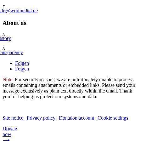

info@wortundtat.de
About us
^
istory
^
ransparency
Folgen
Folgen
Note:
For security reasons, we are unfortunately unable to process
emails containing attachments or embedded links. Please send your
message exclusively as plain text directly within the email. Thank
you for helping us protect our systems and data.
Site notice
|
Privacy policy
|
Donation account
|
Cookie settings
Donate
now
⟶