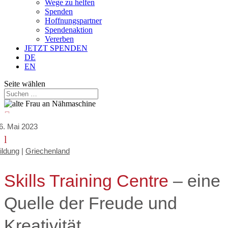
Wege zu helfen
Spenden
Hoffnungspartner
Spendenaktion
Vererben
JETZT SPENDEN
DE
EN
Seite wählen

6. Mai 2023
l
ildung
|
Griechenland
Skills Training Centre
– eine
Quelle der Freude und
Kreativität