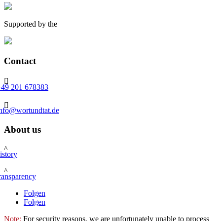
Supported by the
Contact

+49 201 678383

info@wortundtat.de
About us
^
istory
^
ransparency
Folgen
Folgen
Note:
For security reasons, we are unfortunately unable to process