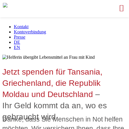
Kontakt
Kontoverbindung
Presse
DE
EN
Jetzt spenden für Tansania,
Griechenland, die Republik
Moldau und Deutschland
–
Ihr Geld kommt da an, wo es
gebraucht wird
Danke, dass Sie Menschen in Not helfen
möchten. Wir versichern Ihnen, dass Ihre