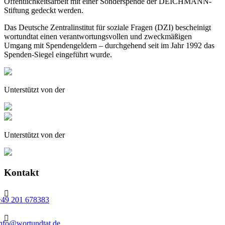
Öffentlichkeitsarbeit mit einer Sonderspende der DEICHMANN-
Stiftung gedeckt werden.
Das Deutsche Zentralinstitut für soziale Fragen (DZI) bescheinigt
wortundtat einen verantwortungsvollen und zweckmäßigen
Umgang mit Spendengeldern – durchgehend seit im Jahr 1992 das
Spenden-Siegel eingeführt wurde.
Unterstützt von der
Unterstützt von der
Kontakt

+49 201 678383

info@wortundtat.de