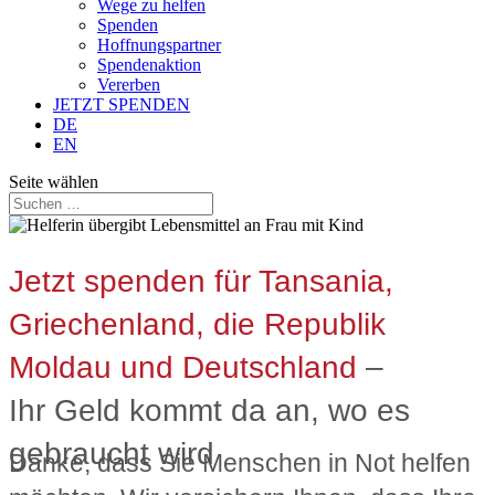
Wege zu helfen
Spenden
Hoffnungspartner
Spendenaktion
Vererben
JETZT SPENDEN
DE
EN
Seite wählen
Jetzt spenden für Tansania,
Griechenland, die Republik
Moldau und Deutschland
–
Ihr Geld kommt da an, wo es
gebraucht wird
Danke, dass Sie Menschen in Not helfen